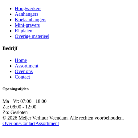
Hoogwerkers
Aanhangers
Koelaanhangers
Mini-gravers
Rijplaten
Overige materieel
Bedrijf
Home
Assortiment
Over ons
Contact
Openingstijden
Ma - Vr: 07:00 - 18:00
Za: 08:00 - 12:00
Zo: Gesloten
© 2026 Meijer Verhuur Veendam. Alle rechten voorbehouden.
Over ons
Contact
Assortiment