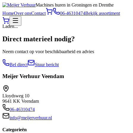
Machines huren in Groningen en Drenthe
Home
Over ons
Contact
06-46310474
Bekijk assortiment
Laden...
Direct materieel nodig?
Neem contact op voor beschikbaarheid en advies
Bel direct
Stuur bericht
Meijer Verhuur
Veendam
Lloydsweg 10
9641 KK Veendam
06-46310474
info@meijerverhuur.nl
Categorieën