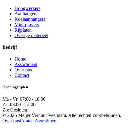
Hoogwerkers
Aanhangers
Koelaanhangers
Mini-gravers
Rijplaten
Overige materieel
Bedrijf
Home
Assortiment
Over ons
Contact
Openingstijden
Ma - Vr: 07:00 - 18:00
Za: 08:00 - 12:00
Zo: Gesloten
© 2026 Meijer Verhuur Veendam. Alle rechten voorbehouden.
Over ons
Contact
Assortiment