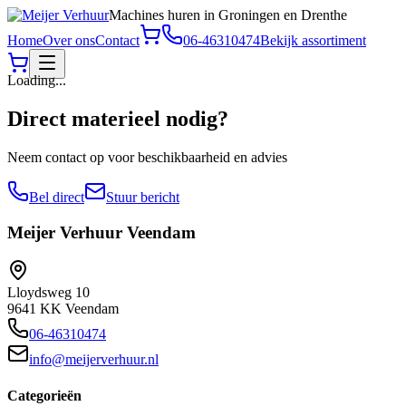
Machines huren in Groningen en Drenthe
Home
Over ons
Contact
06-46310474
Bekijk assortiment
Loading...
Direct materieel nodig?
Neem contact op voor beschikbaarheid en advies
Bel direct
Stuur bericht
Meijer Verhuur
Veendam
Lloydsweg 10
9641 KK Veendam
06-46310474
info@meijerverhuur.nl
Categorieën