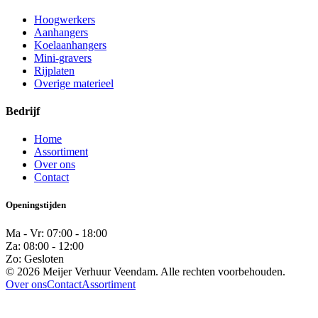
Hoogwerkers
Aanhangers
Koelaanhangers
Mini-gravers
Rijplaten
Overige materieel
Bedrijf
Home
Assortiment
Over ons
Contact
Openingstijden
Ma - Vr: 07:00 - 18:00
Za: 08:00 - 12:00
Zo: Gesloten
© 2026 Meijer Verhuur Veendam. Alle rechten voorbehouden.
Over ons
Contact
Assortiment