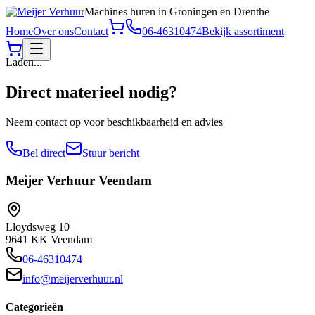
Machines huren in Groningen en Drenthe
Home
Over ons
Contact
06-46310474
Bekijk assortiment
Laden...
Direct materieel nodig?
Neem contact op voor beschikbaarheid en advies
Bel direct
Stuur bericht
Meijer Verhuur
Veendam
Lloydsweg 10
9641 KK Veendam
06-46310474
info@meijerverhuur.nl
Categorieën