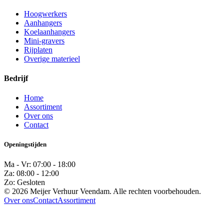
Hoogwerkers
Aanhangers
Koelaanhangers
Mini-gravers
Rijplaten
Overige materieel
Bedrijf
Home
Assortiment
Over ons
Contact
Openingstijden
Ma - Vr: 07:00 - 18:00
Za: 08:00 - 12:00
Zo: Gesloten
© 2026 Meijer Verhuur Veendam. Alle rechten voorbehouden.
Over ons
Contact
Assortiment