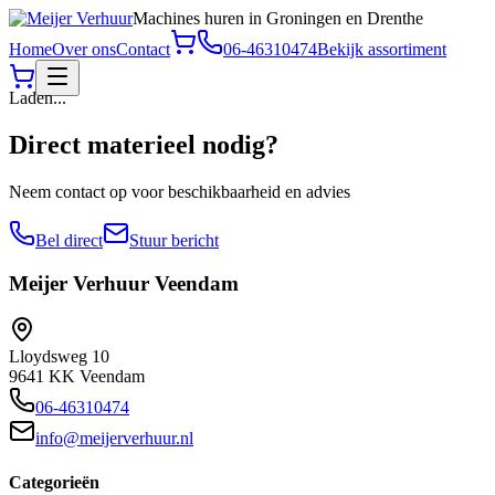
Machines huren in Groningen en Drenthe
Home
Over ons
Contact
06-46310474
Bekijk assortiment
Laden...
Direct materieel nodig?
Neem contact op voor beschikbaarheid en advies
Bel direct
Stuur bericht
Meijer Verhuur
Veendam
Lloydsweg 10
9641 KK Veendam
06-46310474
info@meijerverhuur.nl
Categorieën