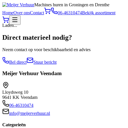
Machines huren in Groningen en Drenthe
Home
Over ons
Contact
06-46310474
Bekijk assortiment
Laden...
Direct materieel nodig?
Neem contact op voor beschikbaarheid en advies
Bel direct
Stuur bericht
Meijer Verhuur
Veendam
Lloydsweg 10
9641 KK Veendam
06-46310474
info@meijerverhuur.nl
Categorieën