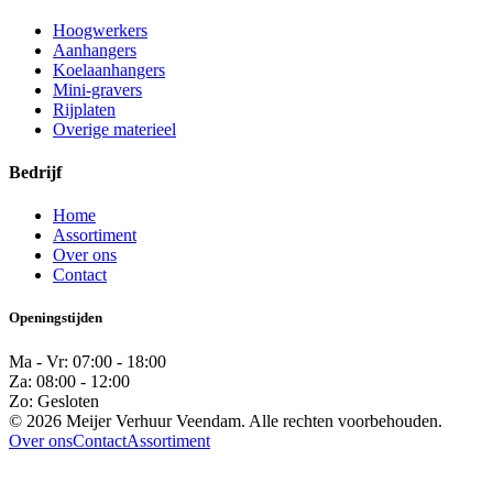
Hoogwerkers
Aanhangers
Koelaanhangers
Mini-gravers
Rijplaten
Overige materieel
Bedrijf
Home
Assortiment
Over ons
Contact
Openingstijden
Ma - Vr: 07:00 - 18:00
Za: 08:00 - 12:00
Zo: Gesloten
© 2026 Meijer Verhuur Veendam. Alle rechten voorbehouden.
Over ons
Contact
Assortiment